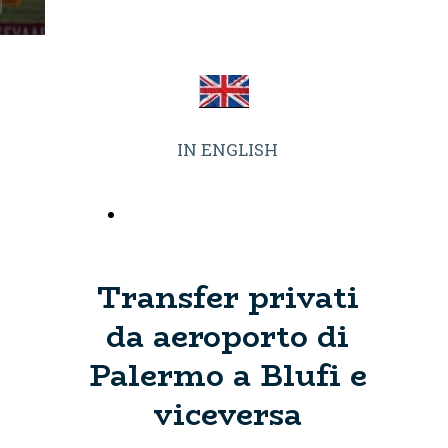
IN ENGLISH
MENU TRANSFERS
MADONIE
Transfer privati
da aeroporto di
Palermo a Blufi e
viceversa